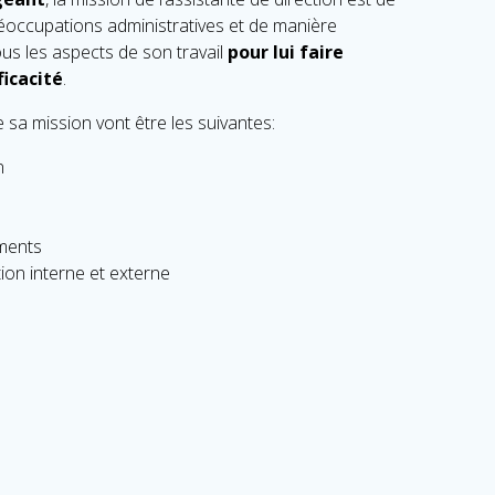
réoccupations administratives et de manière
ous les aspects de son travail
pour lui faire
icacité
.
sa mission vont être les suivantes:
n
uments
on interne et externe