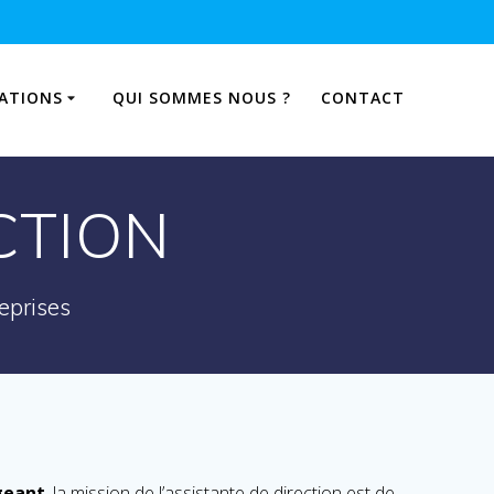
ATIONS
QUI SOMMES NOUS ?
CONTACT
CTION
eprises
igeant
, la mission de l’assistante de direction est de