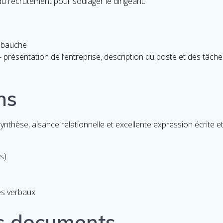
du recrutement pour soulager le dirigeant.
embauche
 présentation de l’entreprise, description du poste et des tâches
ns
nthèse, aisance relationnelle et excellente expression écrite et o
s)
ès verbaux
es documents